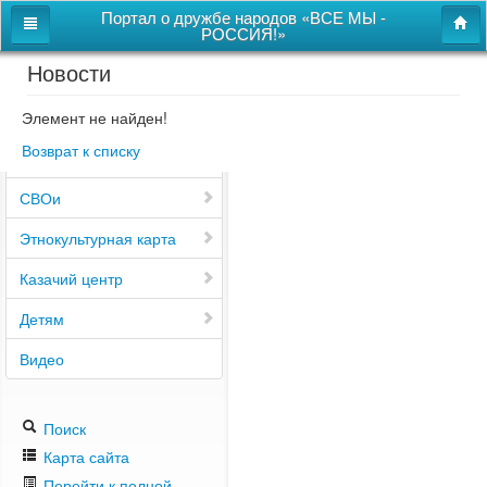
Портал о дружбе народов «ВСЕ МЫ -
РОССИЯ!»
Новости
Главная
Дом дружбы народов
Элемент не найден!
Возврат к списку
Новости
СВОи
Этнокультурная карта
Казачий центр
Детям
Видео
Поиск
Карта сайта
Перейти к полной