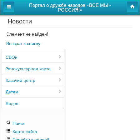
Портал о дружбе народов «ВСЕ МЫ -
РОССИЯ!»
Новости
Главная
Дом дружбы народов
Элемент не найден!
Возврат к списку
Новости
СВОи
Этнокультурная карта
Казачий центр
Детям
Видео
Поиск
Карта сайта
Перейти к полной