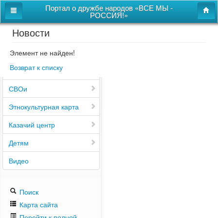
Портал о дружбе народов «ВСЕ МЫ -
РОССИЯ!»
Новости
Главная
Дом дружбы народов
Элемент не найден!
Возврат к списку
Новости
СВОи
Этнокультурная карта
Казачий центр
Детям
Видео
Поиск
Карта сайта
Перейти к полной