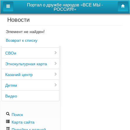
Портал о дружбе народов «ВСЕ МЫ -
РОССИЯ!»
Новости
Главная
Дом дружбы народов
Элемент не найден!
Возврат к списку
Новости
СВОи
Этнокультурная карта
Казачий центр
Детям
Видео
Поиск
Карта сайта
Перейти к полной