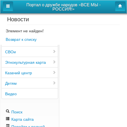
Портал о дружбе народов «ВСЕ МЫ -
РОССИЯ!»
Новости
Главная
Дом дружбы народов
Элемент не найден!
Возврат к списку
Новости
СВОи
Этнокультурная карта
Казачий центр
Детям
Видео
Поиск
Карта сайта
Перейти к полной