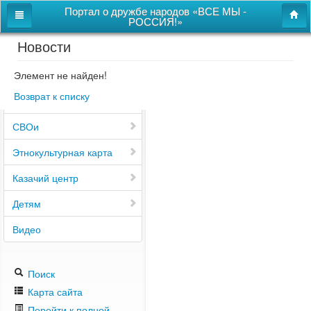
Портал о дружбе народов «ВСЕ МЫ -
РОССИЯ!»
Новости
Главная
Дом дружбы народов
Элемент не найден!
Возврат к списку
Новости
СВОи
Этнокультурная карта
Казачий центр
Детям
Видео
Поиск
Карта сайта
Перейти к полной