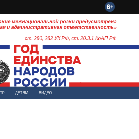
ание межнациональной розни предусмотрена
ная и административная ответственность»
ст. 280, 282 УК РФ, ст. 20.3.1 КоАП РФ
ТР
ДЕТЯМ
ВИДЕО