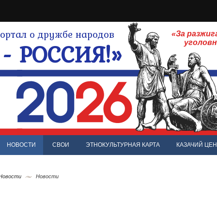
ртал о дружбе народов
«За разжиг
- РОССИЯ!»
уголов
НОВОСТИ
СВОИ
ЭТНОКУЛЬТУРНАЯ КАРТА
КАЗАЧИЙ ЦЕН
 Новости
Новости