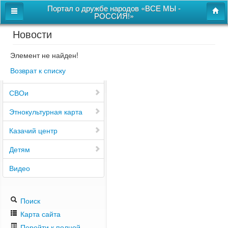
Портал о дружбе народов «ВСЕ МЫ -
РОССИЯ!»
Новости
Главная
Дом дружбы народов
Элемент не найден!
Возврат к списку
Новости
СВОи
Этнокультурная карта
Казачий центр
Детям
Видео
Поиск
Карта сайта
Перейти к полной