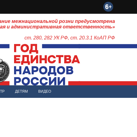
ание межнациональной розни предусмотрена
ная и административная ответственность»
ст. 280, 282 УК РФ, ст. 20.3.1 КоАП РФ
ТР
ДЕТЯМ
ВИДЕО