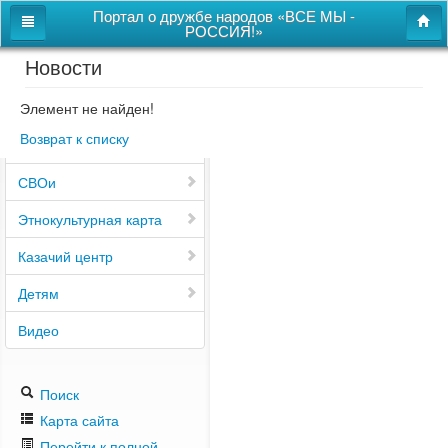
Портал о дружбе народов «ВСЕ МЫ -
РОССИЯ!»
Новости
Главная
Дом дружбы народов
Элемент не найден!
Возврат к списку
Новости
СВОи
Этнокультурная карта
Казачий центр
Детям
Видео
Поиск
Карта сайта
Перейти к полной