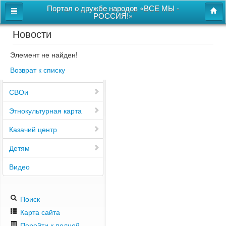
Портал о дружбе народов «ВСЕ МЫ -
РОССИЯ!»
Новости
Главная
Дом дружбы народов
Элемент не найден!
Возврат к списку
Новости
СВОи
Этнокультурная карта
Казачий центр
Детям
Видео
Поиск
Карта сайта
Перейти к полной