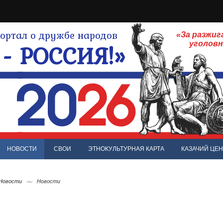
ртал о дружбе народов
«За разжиг
- РОССИЯ!»
уголов
НОВОСТИ
СВОИ
ЭТНОКУЛЬТУРНАЯ КАРТА
КАЗАЧИЙ ЦЕН
 Новости
Новости