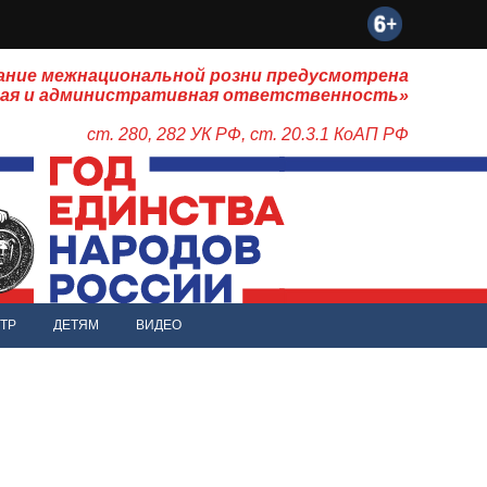
ание межнациональной розни предусмотрена
ная и административная ответственность»
ст. 280, 282 УК РФ, ст. 20.3.1 КоАП РФ
ТР
ДЕТЯМ
ВИДЕО