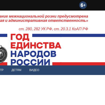
ание межнациональной розни предусмотрена
ная и административная ответственность»
ст. 280, 282 УК РФ, ст. 20.3.1 КоАП РФ
ТР
ДЕТЯМ
ВИДЕО