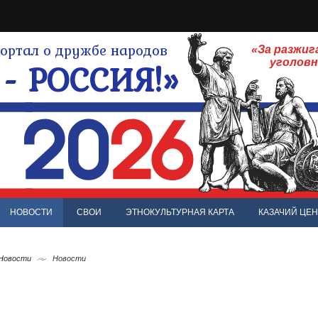
ртал о дружбе народов
«За разжиг
- РОССИЯ!»
уголов
НОВОСТИ
СВОИ
ЭТНОКУЛЬТУРНАЯ КАРТА
КАЗАЧИЙ ЦЕН
 Новости
Новости