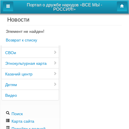
Портал о дружбе народов «ВСЕ МЫ -
РОССИЯ!»
Новости
Главная
Дом дружбы народов
Элемент не найден!
Возврат к списку
Новости
СВОи
Этнокультурная карта
Казачий центр
Детям
Видео
Поиск
Карта сайта
Перейти к полной