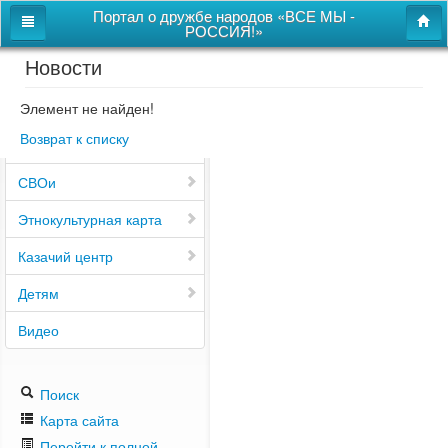
Портал о дружбе народов «ВСЕ МЫ -
РОССИЯ!»
Новости
Главная
Дом дружбы народов
Элемент не найден!
Возврат к списку
Новости
СВОи
Этнокультурная карта
Казачий центр
Детям
Видео
Поиск
Карта сайта
Перейти к полной