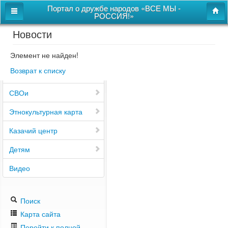
Портал о дружбе народов «ВСЕ МЫ -
РОССИЯ!»
Новости
Главная
Дом дружбы народов
Элемент не найден!
Возврат к списку
Новости
СВОи
Этнокультурная карта
Казачий центр
Детям
Видео
Поиск
Карта сайта
Перейти к полной