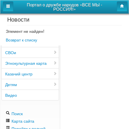
Портал о дружбе народов «ВСЕ МЫ -
РОССИЯ!»
Новости
Главная
Дом дружбы народов
Элемент не найден!
Возврат к списку
Новости
СВОи
Этнокультурная карта
Казачий центр
Детям
Видео
Поиск
Карта сайта
Перейти к полной