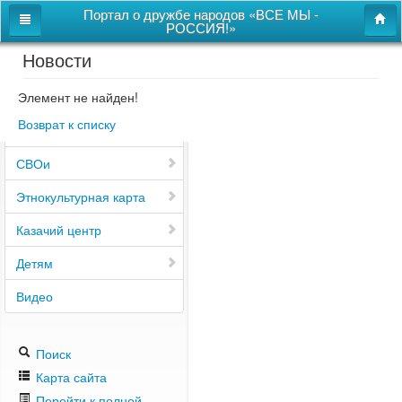
Портал о дружбе народов «ВСЕ МЫ -
РОССИЯ!»
Новости
Главная
Дом дружбы народов
Элемент не найден!
Возврат к списку
Новости
СВОи
Этнокультурная карта
Казачий центр
Детям
Видео
Поиск
Карта сайта
Перейти к полной