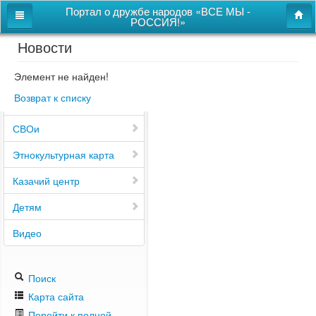
Портал о дружбе народов «ВСЕ МЫ -
РОССИЯ!»
Новости
Главная
Дом дружбы народов
Элемент не найден!
Возврат к списку
Новости
СВОи
Этнокультурная карта
Казачий центр
Детям
Видео
Поиск
Карта сайта
Перейти к полной