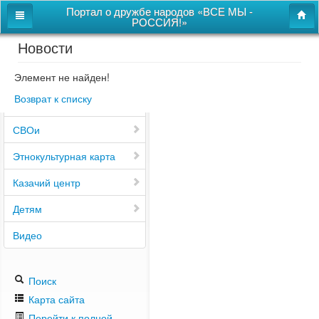
Портал о дружбе народов «ВСЕ МЫ -
РОССИЯ!»
Новости
Главная
Дом дружбы народов
Элемент не найден!
Возврат к списку
Новости
СВОи
Этнокультурная карта
Казачий центр
Детям
Видео
Поиск
Карта сайта
Перейти к полной