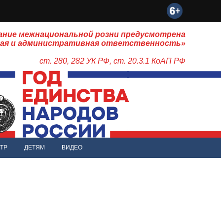
ание межнациональной розни предусмотрена
ная и административная ответственность»
ст. 280, 282 УК РФ, ст. 20.3.1 КоАП РФ
ТР
ДЕТЯМ
ВИДЕО