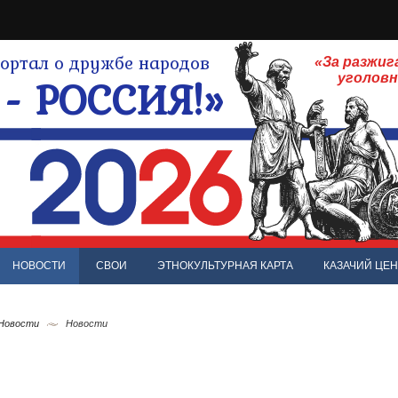
ртал о дружбе народов
«За разжиг
- РОССИЯ!»
уголов
НОВОСТИ
СВОИ
ЭТНОКУЛЬТУРНАЯ КАРТА
КАЗАЧИЙ ЦЕН
 Новости
Новости