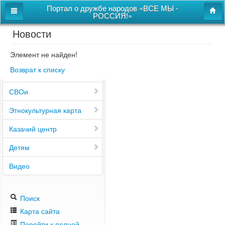
Портал о дружбе народов «ВСЕ МЫ -
РОССИЯ!»
Новости
Главная
Дом дружбы народов
Элемент не найден!
Возврат к списку
Новости
СВОи
Этнокультурная карта
Казачий центр
Детям
Видео
Поиск
Карта сайта
Перейти к полной