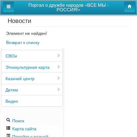
Портал о дружбе народов «ВСЕ МЫ -
РОССИЯ!»
Новости
Главная
Дом дружбы народов
Элемент не найден!
Возврат к списку
Новости
СВОи
Этнокультурная карта
Казачий центр
Детям
Видео
Поиск
Карта сайта
Перейти к полной