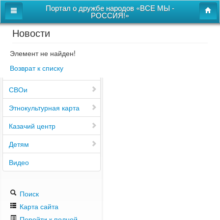
Портал о дружбе народов «ВСЕ МЫ -
РОССИЯ!»
Новости
Главная
Дом дружбы народов
Элемент не найден!
Возврат к списку
Новости
СВОи
Этнокультурная карта
Казачий центр
Детям
Видео
Поиск
Карта сайта
Перейти к полной