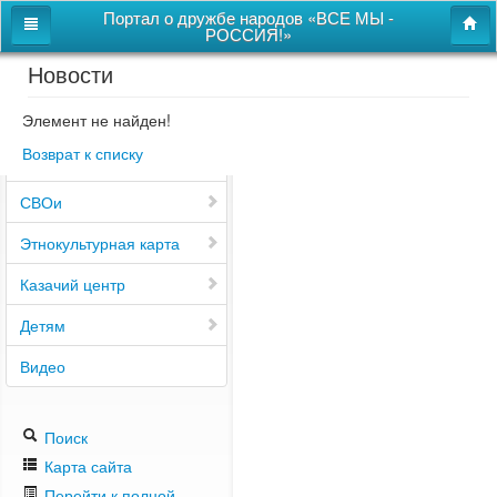
Портал о дружбе народов «ВСЕ МЫ -
РОССИЯ!»
Новости
Главная
Дом дружбы народов
Элемент не найден!
Возврат к списку
Новости
СВОи
Этнокультурная карта
Казачий центр
Детям
Видео
Поиск
Карта сайта
Перейти к полной