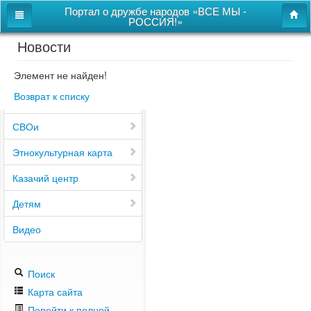
Портал о дружбе народов «ВСЕ МЫ -
РОССИЯ!»
Новости
Главная
Дом дружбы народов
Элемент не найден!
Возврат к списку
Новости
СВОи
Этнокультурная карта
Казачий центр
Детям
Видео
Поиск
Карта сайта
Перейти к полной