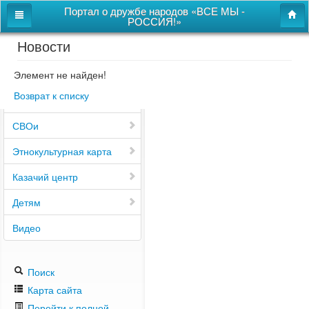
Портал о дружбе народов «ВСЕ МЫ -
РОССИЯ!»
Новости
Главная
Дом дружбы народов
Элемент не найден!
Возврат к списку
Новости
СВОи
Этнокультурная карта
Казачий центр
Детям
Видео
Поиск
Карта сайта
Перейти к полной