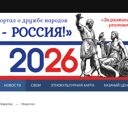
ртал о дружбе народов
«За разжиг
- РОССИЯ!»
уголов
НОВОСТИ
СВОИ
ЭТНОКУЛЬТУРНАЯ КАРТА
КАЗАЧИЙ ЦЕН
 Новости
Новости