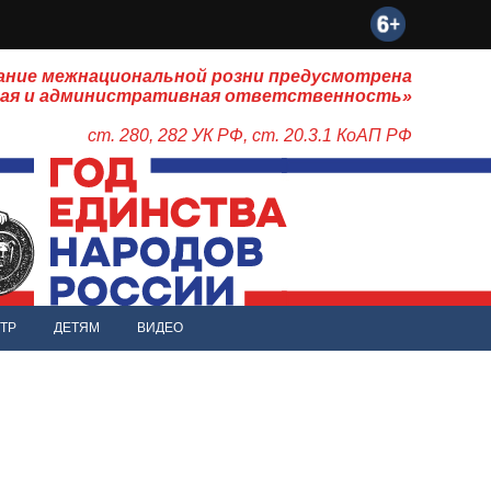
ание межнациональной розни предусмотрена
ная и административная ответственность»
ст. 280, 282 УК РФ, ст. 20.3.1 КоАП РФ
ТР
ДЕТЯМ
ВИДЕО