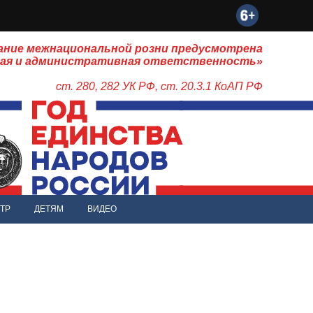
ание межнациональной розни предусмотрена
ная и административная ответственность»
ст. 280, 282 УК РФ, ст. 20.3.1 КоАП РФ
ТР
ДЕТЯМ
ВИДЕО