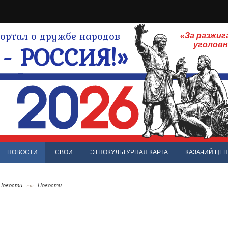
ртал о дружбе народов
«За разжиг
- РОССИЯ!»
уголов
НОВОСТИ
СВОИ
ЭТНОКУЛЬТУРНАЯ КАРТА
КАЗАЧИЙ ЦЕН
 Новости
Новости