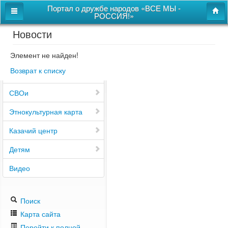
Портал о дружбе народов «ВСЕ МЫ -
РОССИЯ!»
Новости
Главная
Дом дружбы народов
Элемент не найден!
Возврат к списку
Новости
СВОи
Этнокультурная карта
Казачий центр
Детям
Видео
Поиск
Карта сайта
Перейти к полной