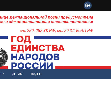
ание межнациональной розни предусмотрена
ная и административная ответственность»
ст. 280, 282 УК РФ, ст. 20.3.1 КоАП РФ
ТР
ДЕТЯМ
ВИДЕО