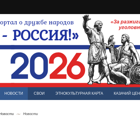
ртал о дружбе народов
«За разжиг
- РОССИЯ!»
уголов
НОВОСТИ
СВОИ
ЭТНОКУЛЬТУРНАЯ КАРТА
КАЗАЧИЙ ЦЕН
 Новости
Новости