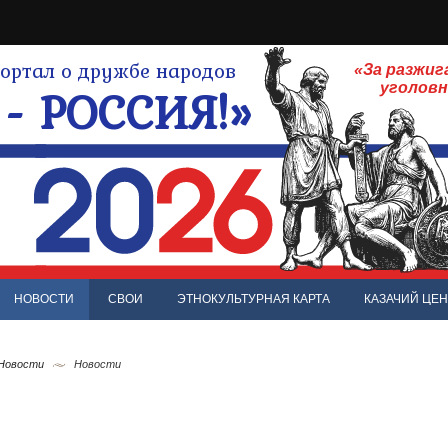
ртал о дружбе народов
«За разжиг
- РОССИЯ!»
уголов
НОВОСТИ
СВОИ
ЭТНОКУЛЬТУРНАЯ КАРТА
КАЗАЧИЙ ЦЕН
 Новости
Новости