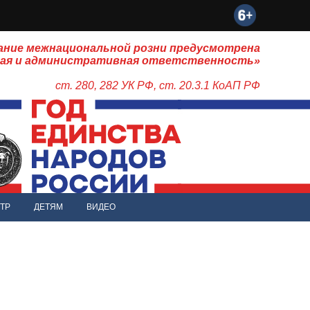
ание межнациональной розни предусмотрена
ная и административная ответственность»
ст. 280, 282 УК РФ, ст. 20.3.1 КоАП РФ
ТР
ДЕТЯМ
ВИДЕО