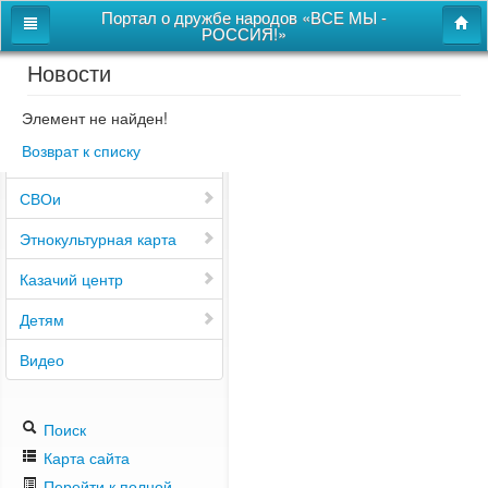
Портал о дружбе народов «ВСЕ МЫ -
РОССИЯ!»
Новости
Главная
Дом дружбы народов
Элемент не найден!
Возврат к списку
Новости
СВОи
Этнокультурная карта
Казачий центр
Детям
Видео
Поиск
Карта сайта
Перейти к полной