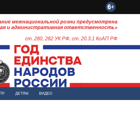
ание межнациональной розни предусмотрена
ная и административная ответственность»
ст. 280, 282 УК РФ, ст. 20.3.1 КоАП РФ
ТР
ДЕТЯМ
ВИДЕО