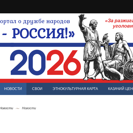
ртал о дружбе народов
«За разжиг
- РОССИЯ!»
уголов
НОВОСТИ
СВОИ
ЭТНОКУЛЬТУРНАЯ КАРТА
КАЗАЧИЙ ЦЕН
 Новости
Новости