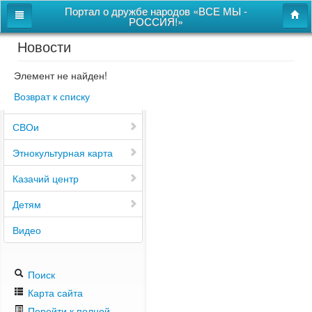
Портал о дружбе народов «ВСЕ МЫ -
РОССИЯ!»
Новости
Главная
Дом дружбы народов
Элемент не найден!
Возврат к списку
Новости
СВОи
Этнокультурная карта
Казачий центр
Детям
Видео
Поиск
Карта сайта
Перейти к полной