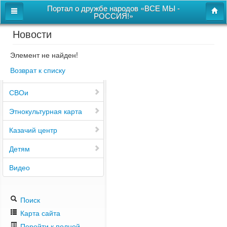
Портал о дружбе народов «ВСЕ МЫ -
РОССИЯ!»
Новости
Главная
Дом дружбы народов
Элемент не найден!
Возврат к списку
Новости
СВОи
Этнокультурная карта
Казачий центр
Детям
Видео
Поиск
Карта сайта
Перейти к полной