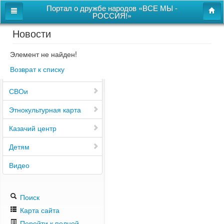
Портал о дружбе народов «ВСЕ МЫ -
РОССИЯ!»
Новости
Главная
Дом дружбы народов
Элемент не найден!
Возврат к списку
Новости
СВОи
Этнокультурная карта
Казачий центр
Детям
Видео
Поиск
Карта сайта
Перейти к полной