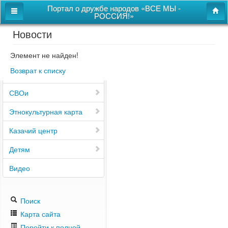
Портал о дружбе народов «ВСЕ МЫ -
РОССИЯ!»
Новости
Главная
Дом дружбы народов
Элемент не найден!
Возврат к списку
Новости
СВОи
Этнокультурная карта
Казачий центр
Детям
Видео
Поиск
Карта сайта
Перейти к полной