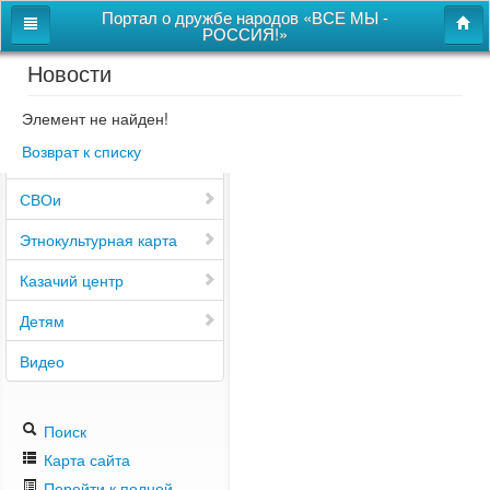
Портал о дружбе народов «ВСЕ МЫ -
РОССИЯ!»
Новости
Главная
Дом дружбы народов
Элемент не найден!
Возврат к списку
Новости
СВОи
Этнокультурная карта
Казачий центр
Детям
Видео
Поиск
Карта сайта
Перейти к полной