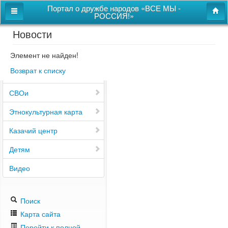
Портал о дружбе народов «ВСЕ МЫ -
РОССИЯ!»
Новости
Главная
Дом дружбы народов
Элемент не найден!
Возврат к списку
Новости
СВОи
Этнокультурная карта
Казачий центр
Детям
Видео
Поиск
Карта сайта
Перейти к полной