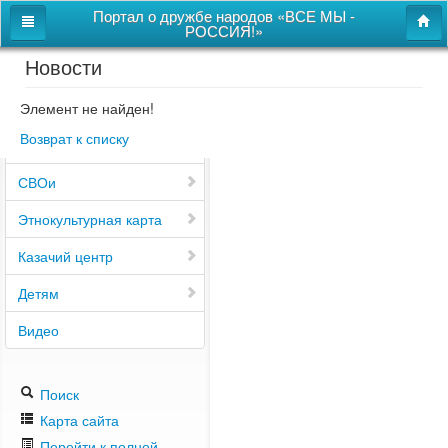
Портал о дружбе народов «ВСЕ МЫ -
РОССИЯ!»
Новости
Главная
Дом дружбы народов
Элемент не найден!
Возврат к списку
Новости
СВОи
Этнокультурная карта
Казачий центр
Детям
Видео
Поиск
Карта сайта
Перейти к полной