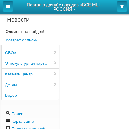
Портал о дружбе народов «ВСЕ МЫ -
РОССИЯ!»
Новости
Главная
Дом дружбы народов
Элемент не найден!
Возврат к списку
Новости
СВОи
Этнокультурная карта
Казачий центр
Детям
Видео
Поиск
Карта сайта
Перейти к полной