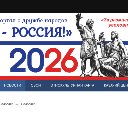
ртал о дружбе народов
«За разжиг
- РОССИЯ!»
уголов
НОВОСТИ
СВОИ
ЭТНОКУЛЬТУРНАЯ КАРТА
КАЗАЧИЙ ЦЕН
 Новости
Новости