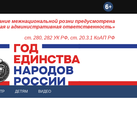
ание межнациональной розни предусмотрена
ная и административная ответственность»
ст. 280, 282 УК РФ, ст. 20.3.1 КоАП РФ
ТР
ДЕТЯМ
ВИДЕО