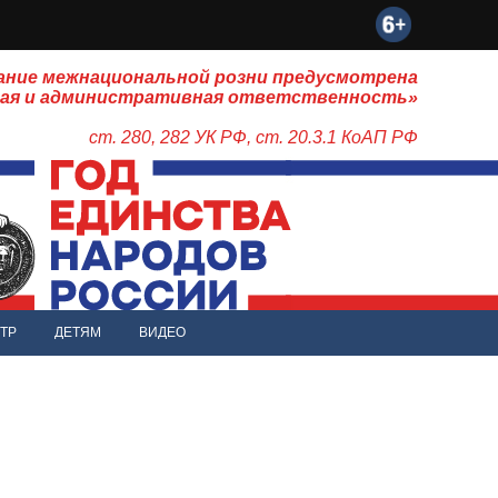
ание межнациональной розни предусмотрена
ная и административная ответственность»
ст. 280, 282 УК РФ, ст. 20.3.1 КоАП РФ
ТР
ДЕТЯМ
ВИДЕО