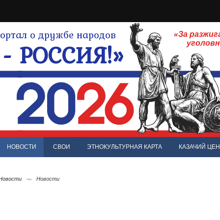
ртал о дружбе народов
«За разжиг
- РОССИЯ!»
уголов
НОВОСТИ
СВОИ
ЭТНОКУЛЬТУРНАЯ КАРТА
КАЗАЧИЙ ЦЕН
 Новости
Новости