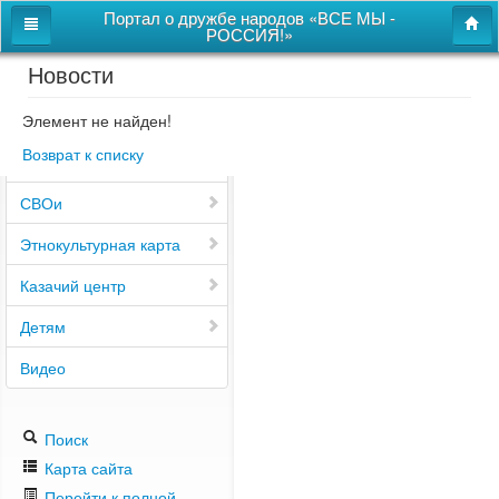
Портал о дружбе народов «ВСЕ МЫ -
РОССИЯ!»
Новости
Главная
Дом дружбы народов
Элемент не найден!
Возврат к списку
Новости
СВОи
Этнокультурная карта
Казачий центр
Детям
Видео
Поиск
Карта сайта
Перейти к полной