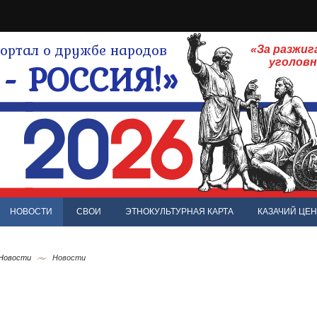
ртал о дружбе народов
«За разжиг
- РОССИЯ!»
уголов
НОВОСТИ
СВОИ
ЭТНОКУЛЬТУРНАЯ КАРТА
КАЗАЧИЙ ЦЕН
 Новости
Новости