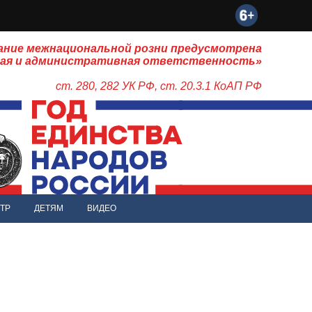
ание межнациональной розни предусмотрена
ная и административная ответственность»
ст. 280, 282 УК РФ, ст. 20.3.1 КоАП РФ
ТР
ДЕТЯМ
ВИДЕО