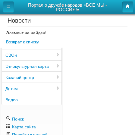
Портал о дружбе народов «ВСЕ МЫ -
РОССИЯ!»
Новости
Главная
Дом дружбы народов
Элемент не найден!
Возврат к списку
Новости
СВОи
Этнокультурная карта
Казачий центр
Детям
Видео
Поиск
Карта сайта
Перейти к полной