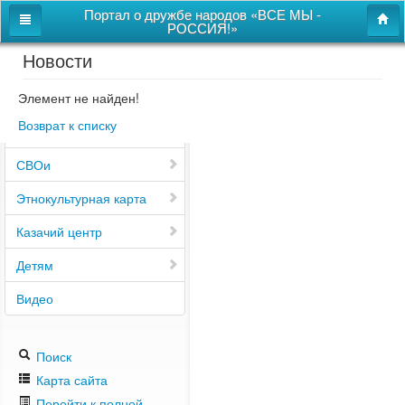
Портал о дружбе народов «ВСЕ МЫ -
РОССИЯ!»
Новости
Главная
Дом дружбы народов
Элемент не найден!
Возврат к списку
Новости
СВОи
Этнокультурная карта
Казачий центр
Детям
Видео
Поиск
Карта сайта
Перейти к полной