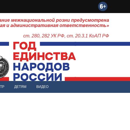
ание межнациональной розни предусмотрена
ная и административная ответственность»
ст. 280, 282 УК РФ, ст. 20.3.1 КоАП РФ
ТР
ДЕТЯМ
ВИДЕО