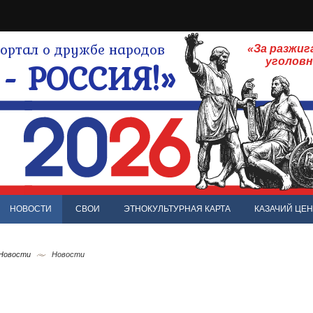
ртал о дружбе народов
«За разжиг
- РОССИЯ!»
уголов
НОВОСТИ
СВОИ
ЭТНОКУЛЬТУРНАЯ КАРТА
КАЗАЧИЙ ЦЕН
 Новости
Новости