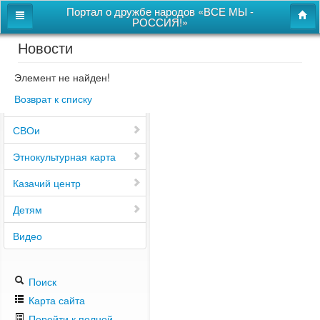
Портал о дружбе народов «ВСЕ МЫ -
РОССИЯ!»
Новости
Главная
Дом дружбы народов
Элемент не найден!
Возврат к списку
Новости
СВОи
Этнокультурная карта
Казачий центр
Детям
Видео
Поиск
Карта сайта
Перейти к полной